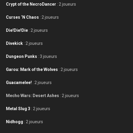
Crypt of the NecroDancer
: 2 joueurs
Curses ‘N Chaos
: 2 joueurs
Die!Die!Die
: 2 joueurs
Divekick
: 2 joueurs
Dungeon Punks
: 3 joueurs
Garou: Mark of the Wolves
: 2 joueurs
Guacamelee!
: 2 joueurs
Mecho Wars: Desert Ashes
: 2 joueurs
Metal Slug 3
: 2 joueurs
Nidhogg
: 2 joueurs