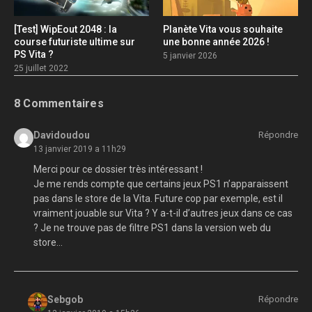
[Test] WipEout 2048 : la
Planète Vita vous souhaite
course futuriste ultime sur
une bonne année 2026 !
PS Vita ?
5 janvier 2026
25 juillet 2022
8 Commentaires
Davidoudou
Répondre
13 janvier 2019 a 11h29
Merci pour ce dossier très intéressant !
Je me rends compte que certains jeux PS1 n’apparaissent
pas dans le store de la Vita. Future cop par exemple, est il
vraiment jouable sur Vita ? Y a-t-il d’autres jeux dans ce cas
? Je ne trouve pas de filtre PS1 dans la version web du
store…
Sebgob
Répondre