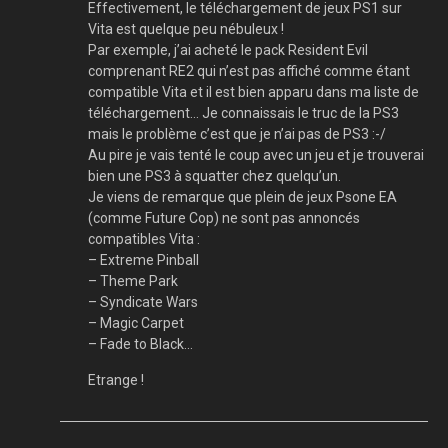
Effectivement, le téléchargement de jeux PS1 sur
Vita est quelque peu nébuleux !
Par exemple, j’ai acheté le pack Resident Evil
comprenant RE2 qui n’est pas affiché comme étant
compatible Vita et il est bien apparu dans ma liste de
téléchargement… Je connaissais le truc de la PS3
mais le problème c’est que je n’ai pas de PS3 :-/
Au pire je vais tenté le coup avec un jeu et je trouverai
bien une PS3 à squatter chez quelqu’un.
Je viens de remarque que plein de jeux Psone EA
(comme Future Cop) ne sont pas annoncés
compatibles Vita :
– Extreme Pinball
– Theme Park
– Syndicate Wars
– Magic Carpet
– Fade to Black…
Etrange !