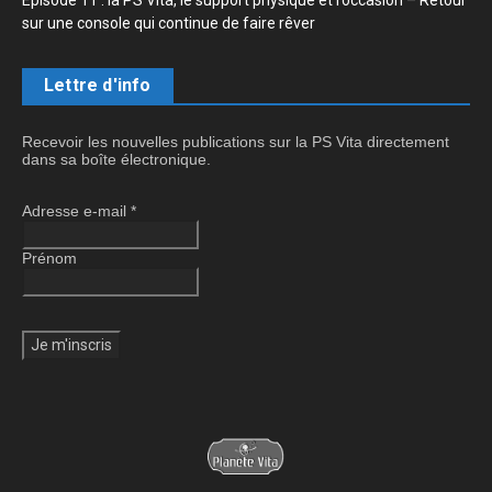
Épisode 11 : la PS Vita, le support physique et l’occasion – Retour
sur une console qui continue de faire rêver
Lettre d'info
Recevoir les nouvelles publications sur la PS Vita directement
dans sa boîte électronique.
Adresse e-mail
*
Prénom