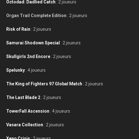
Octodad: Dadlied Catch
: 2 joueurs
Organ Trail Complete Edition
: 2 joueurs
Risk of Rain
: 2 joueurs
Samurai Shodown Special
: 2 joueurs
Skullgirls 2nd Encore
: 2 joueurs
Spelunky
: 4 joueurs
The King of Fighters 97 Global Match
: 2 joueurs
The Last Blade 2
: 2 joueurs
TowerFall Ascension
: 4 joueurs
Vasara Collection
: 2 joueurs
Xeno Crisis
: 2 joueurs