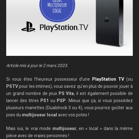
Article mis à jour le 2 mars 2023.
Si vous êtes l’heureux possesseur d’une
PlayStation TV
(ou
PSTV
pour les intimes), vous savez qu’en plus de pouvoir jouer à
un grand nombre de jeux
PS Vita
, il est également possible de
lancer des titres
PS1
ou
PSP
. Mieux que ça, si vous possédez
plusieurs manettes (Dualshock 3 ou 4), vous pourrez goûter aux
joies du
multijoueur local
avec vos potes !
Mais oui, le vrai mode
multijoueur
, en « local » dans la même
pièce avec de vraies personnes !