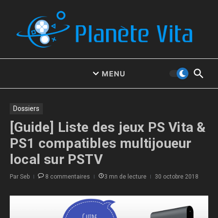
Aller au contenu
MENU
Dossiers
[Guide] Liste des jeux PS Vita &
PS1 compatibles multijoueur
local sur PSTV
Par
Seb
8 commentaires
3 mn de lecture
30 octobre 2018