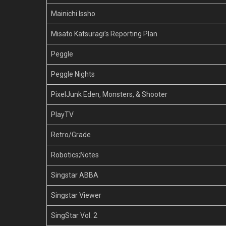
Mainichi Issho
Misato Katsuragi’s Reporting Plan
Peggle
Peggle Nights
PixelJunk Eden, Monsters, & Shooter
PlayTV
Retro/Grade
Robotics;Notes
Singstar ABBA
Singstar Viewer
SingStar Vol. 2