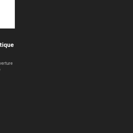
tique
verture
e