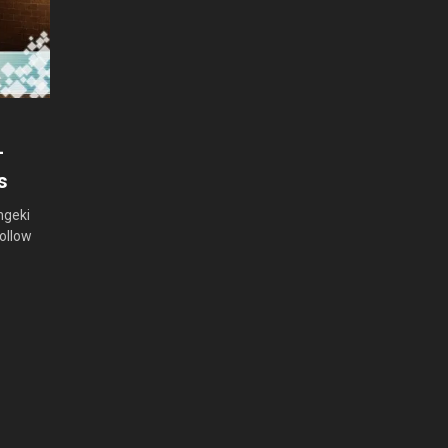
–
s
ngeki
Hollow