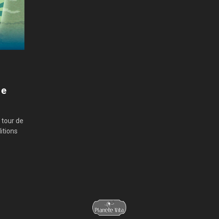
ue
 tour de
itions