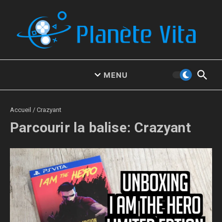
Aller au contenu
MENU
Accueil
/
Crazyant
Parcourir la balise: Crazyant