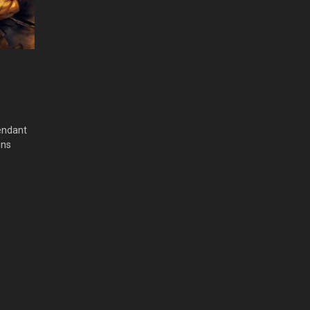
endant
ins