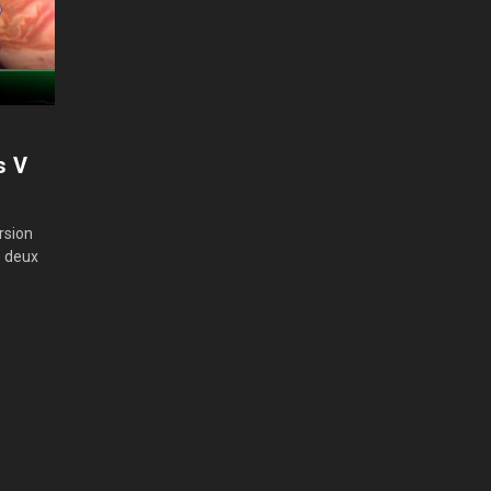
s V
rsion
e deux