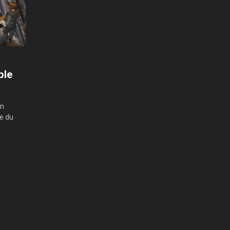
ble
en
ée du