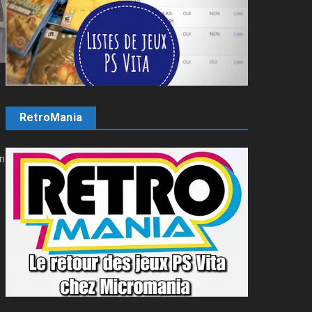
RetroMania
en