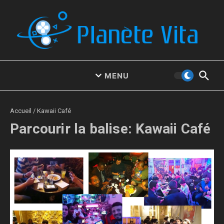
Aller au contenu
MENU
Accueil
/
Kawaii Café
Parcourir la balise: Kawaii Café