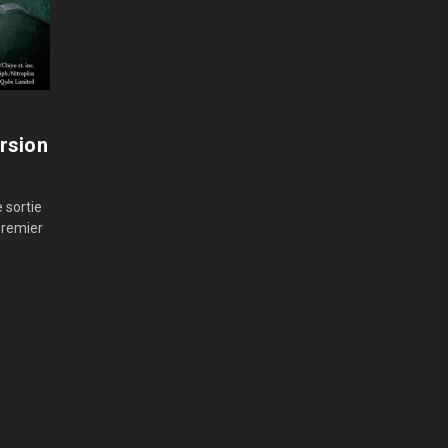
ersion
 sortie
 premier