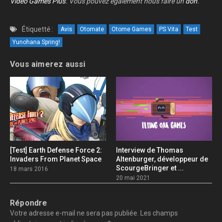
Video Games Plus
. Vous pouvez également nous faire un
don
.
Étiquetté :
Avis
Otomate
Otome Games
PS Vita
Test
Yunohana Spring!
Vous aimerez aussi
[Test] Earth Defense Force 2:
Interview de Thomas
Invaders From Planet Space
Altenburger, développeur de
ScourgeBringer et ...
18 mars 2016
20 mai 2021
Répondre
Votre adresse e-mail ne sera pas publiée.
Les champs