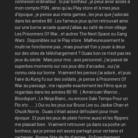
connexion ordinateur . Si par bonheur , je peux avoir accès à
mon compte PSN , ainsi qu’au Play store et à mes jeux
d’époque , je pense aux minis games , les jeux que j’adorais
dans les années 80 . Les fameux jeux qu’on retrouvait ainsi
sur une borne arcade quand j’allais au café de mon village .
Les Prisonners Of War , et autres The Next Space ou Gang
Wars . Disponibles sur le Play store . Malheureusement le
multi ne fonctionne pas , mais pourrait t’on y jouer à deux
sur des sites de téléchargement ? Ouais bon ce n’est pas les
jeux du siècle . Mais pour moi , avis personnel , j’ai passé de
superbes moments sur ces jeux dits d’arcades , oui j’ai
connu cela sur borne . Vraiment les persos j’ai adoré , et puis
faire du Kung fu sur des soldats , je pense à Prisonners Of
War au passage , me rappelle exactement les Films que je
regardais dans les années 80 90 . ( Américain Warrior ,
Bloodsport , Le Ninja Blanc , ou encore Sale Temps Pour un
Flic etc …… ) Oui ou les jeux sur Bruce Lee ou Jackie Chan et
Chuck Norris . Ouais c’était assez défoulant pour mon
époque . Et puis les jeux de plate forme aussi et les flippers
me plaisait bien . Vraiment retrouver ça dans sa poche un
bonheur, qui je pense est assez partagé pour certains et
certaines . Bonne fête de fin d’année . Et Franchement