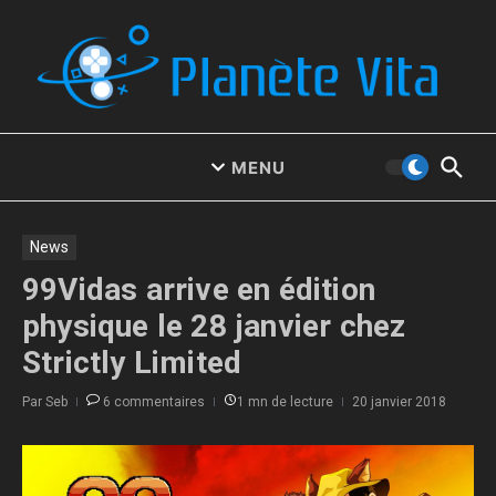
Aller au contenu
MENU
News
99Vidas arrive en édition
physique le 28 janvier chez
Strictly Limited
Par
Seb
6 commentaires
1 mn de lecture
20 janvier 2018