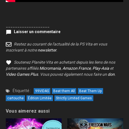
___________________
Laisser un commentaire
Restez au courant de l'actualité de la PS Vita en vous
inscrivant à notre
newsletter
.
Soutenez Planète Vita en achetant depuis les liens de nos
partenaires affiliés
Micromania
,
Amazon France
,
Play-Asia
et
Video Games Plus
. Vous pouvez également nous faire un
don
.
Étiquetté :
99VIDAS
Beat them All
Beat Them Up
cartouche
Édition Limitée
Strictly Limited Games
Vous aimerez aussi