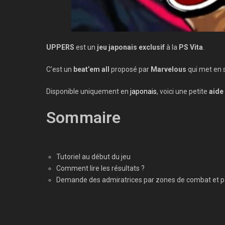
UPPERS
est un
jeu japonais exclusif
à la
PS Vita
.
C’est un
beat’em all
proposé par
Marvelous
qui met en 
Disponible uniquement en
japonais
, voici une petite
aide
Sommaire
Tutoriel au début du jeu
Comment lire les résultats ?
Demande des admiratrices par zones de combat et p