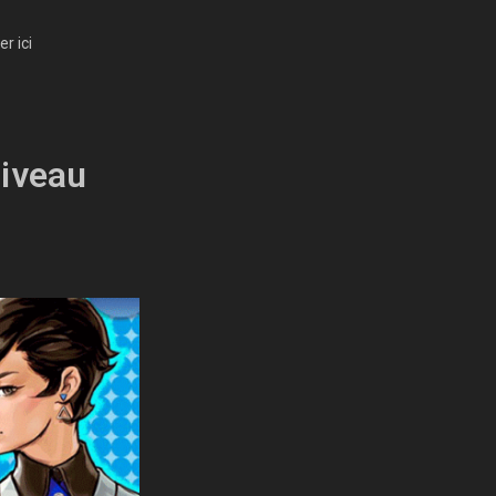
r ici
niveau