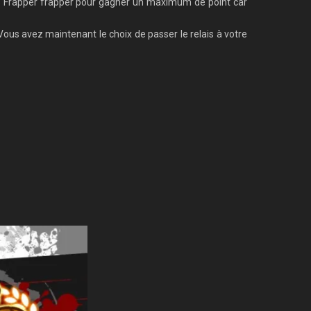
é. Frapper frapper pour gagner un maximum de point car
ous avez maintenant le choix de passer le relais à votre