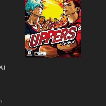
eu
re