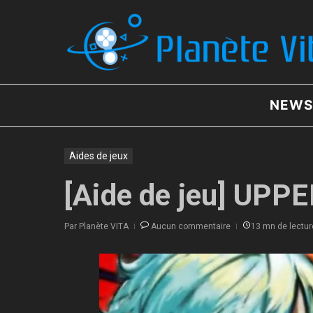
Aller au contenu
NEWS
Aides de jeux
[Aide de jeu] UPP
Par
Planète VITA
Aucun commentaire
13 mn de lectur