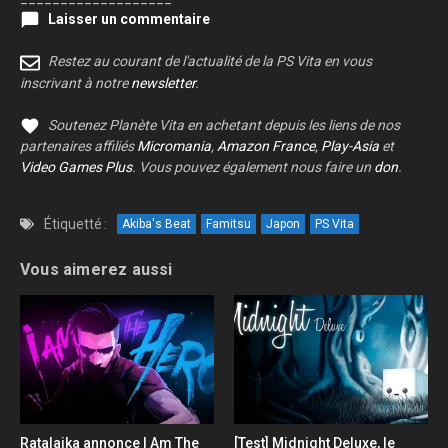
Laisser un commentaire
Restez au courant de l'actualité de la PS Vita en vous
inscrivant à notre
newsletter
.
Soutenez Planète Vita en achetant depuis les liens de nos
partenaires affiliés
Micromania
,
Amazon France
,
Play-Asia
et
Video Games Plus
. Vous pouvez également nous faire un
don
.
Étiquetté :
Akiba's Beat
Famitsu
Japon
PS Vita
Vous aimerez aussi
Ratalaika annonce I Am The
[Test] Midnight Deluxe, le