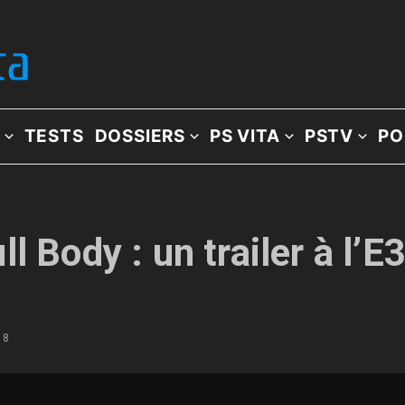
TESTS
DOSSIERS
PS VITA
PSTV
PO
l Body : un trailer à l’E
18