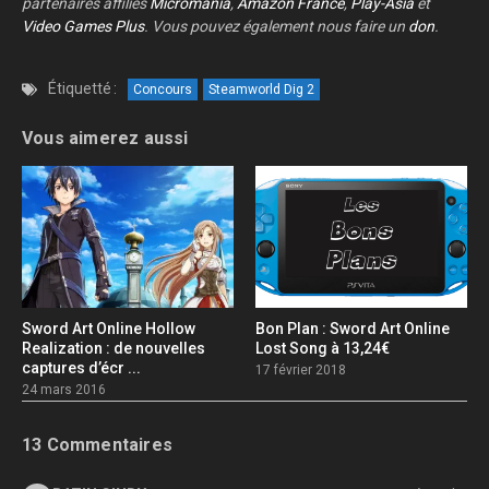
partenaires affiliés
Micromania
,
Amazon France
,
Play-Asia
et
Video Games Plus
. Vous pouvez également nous faire un
don
.
Étiquetté :
Concours
Steamworld Dig 2
Vous aimerez aussi
Sword Art Online Hollow
Bon Plan : Sword Art Online
Realization : de nouvelles
Lost Song à 13,24€
captures d’écr ...
17 février 2018
24 mars 2016
13 Commentaires