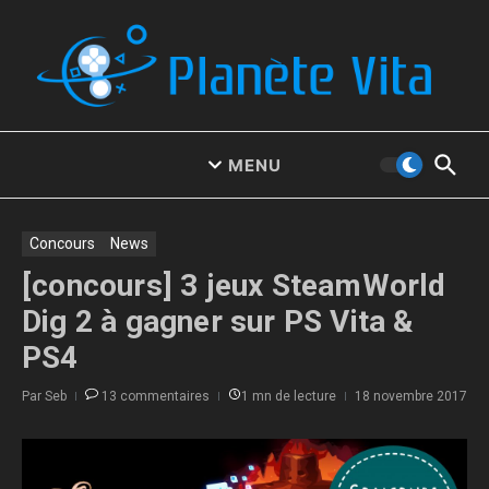
Aller au contenu
MENU
Concours
News
[concours] 3 jeux SteamWorld
Dig 2 à gagner sur PS Vita &
PS4
Par
Seb
13 commentaires
1 mn de lecture
18 novembre 2017