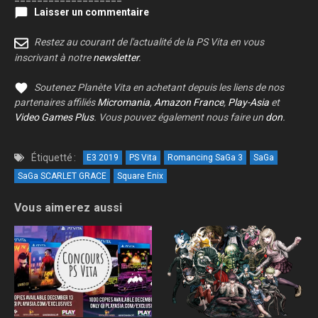
Laisser un commentaire
Restez au courant de l'actualité de la PS Vita en vous
inscrivant à notre
newsletter
.
Soutenez Planète Vita en achetant depuis les liens de nos
partenaires affiliés
Micromania
,
Amazon France
,
Play-Asia
et
Video Games Plus
. Vous pouvez également nous faire un
don
.
Étiquetté :
E3 2019
PS Vita
Romancing SaGa 3
SaGa
SaGa SCARLET GRACE
Square Enix
Vous aimerez aussi