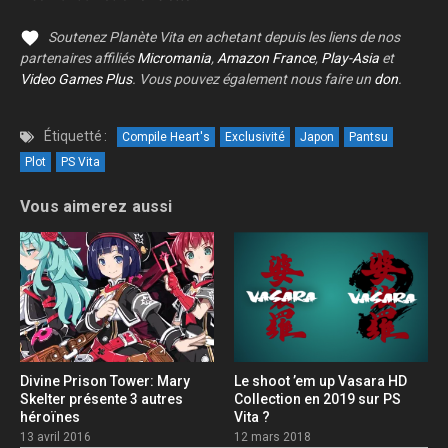
Soutenez Planète Vita en achetant depuis les liens de nos
partenaires affiliés
Micromania
,
Amazon France
,
Play-Asia
et
Video Games Plus
. Vous pouvez également nous faire un
don
.
Étiquetté :
Compile Heart's
Exclusivité
Japon
Pantsu
Plot
PS Vita
Vous aimerez aussi
Divine Prison Tower: Mary
Le shoot ’em up Vasara HD
Skelter présente 3 autres
Collection en 2019 sur PS
héroïnes
Vita ?
13 avril 2016
12 mars 2018