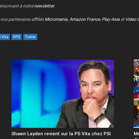
 inscrivant à notre
newsletter
.
nos partenaires affiliés
Micromania
,
Amazon France
,
Play-Asia
et
Video 
 Vita
RPG
Trailer
Shawn Layden revient sur la PS Vita chez PSI
Me