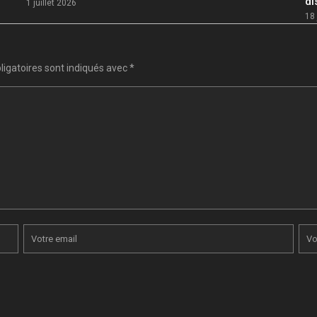
di
1 juillet 2026
18 
igatoires sont indiqués avec
*