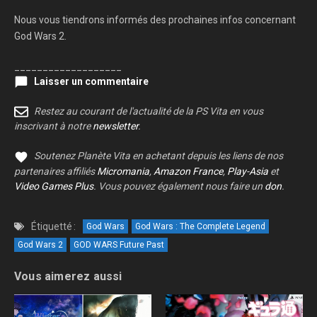
Nous vous tiendrons informés des prochaines infos concernant
God Wars 2.
___________________
Laisser un commentaire
Restez au courant de l'actualité de la PS Vita en vous
inscrivant à notre
newsletter
.
Soutenez Planète Vita en achetant depuis les liens de nos
partenaires affiliés
Micromania
,
Amazon France
,
Play-Asia
et
Video Games Plus
. Vous pouvez également nous faire un
don
.
Étiquetté :
God Wars
God Wars : The Complete Legend
God Wars 2
GOD WARS Future Past
Vous aimerez aussi