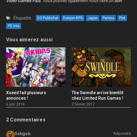
Video Games Plus
. Vous pouvez également nous faire un
don
.
Étiquetté :
D3 Publisher
Donjon-RPG
Japon
Pantsu
Plot
PS Vita
Vous aimerez aussi
Xseed fait plusieurs
The Swindle arrive bientôt
annonces !
chez Limited Run Games !
6 juin 2016
2 février 2017
2 Commentaires
Sebgob
Répondre