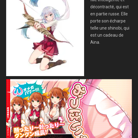
décontracté, qui est
en partie russe. Elle
porte son écharpe
telle une shinobi, qui
est un cadeau de
Aina.