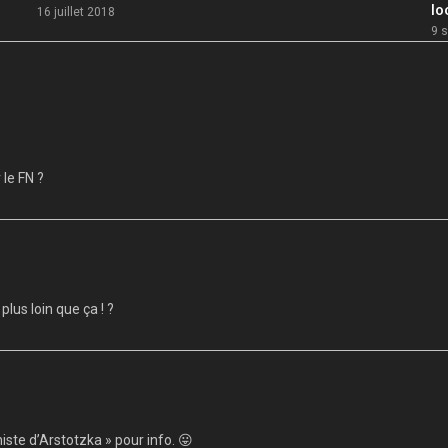
lo
16 juillet 2018
9 
 le FN ?
plus loin que ça ! ?
ste d’Arstotzka » pour info. 😛