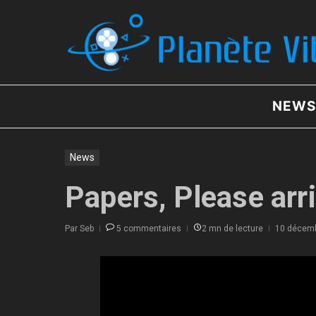
Aller au contenu
NEWS
News
Papers, Please arr
Par
Seb
5 commentaires
2 mn de lecture
10 décem