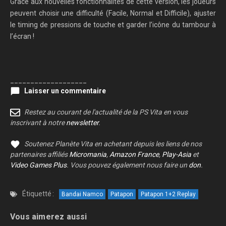
Grâce aux nouvelles fonctionnalités de cette version, les joueurs
peuvent choisir une difficulté (Facile, Normal et Difficile), ajuster
le timing de pressions de touche et garder l’icône du tambour à
l’écran !
___________________
Laisser un commentaire
Restez au courant de l'actualité de la PS Vita en vous
inscrivant à notre
newsletter
.
Soutenez Planète Vita en achetant depuis les liens de nos
partenaires affiliés
Micromania
,
Amazon France
,
Play-Asia
et
Video Games Plus
. Vous pouvez également nous faire un
don
.
Étiquetté :
Bandai Namco
Patapon
Patapon 1+2 Replay
Vous aimerez aussi