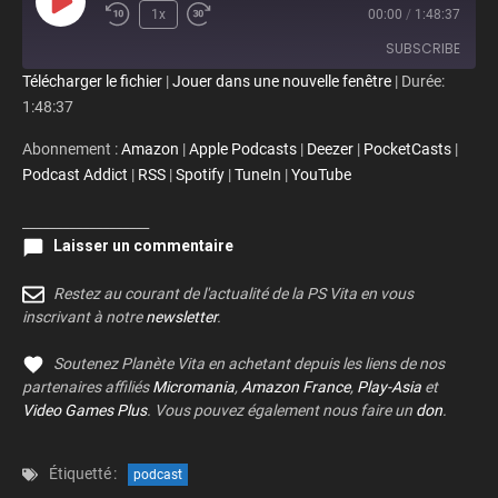
Play Episode
1x
00:00
/
1:48:37
SUBSCRIBE
Télécharger le fichier
|
Jouer dans une nouvelle fenêtre
|
Durée:
1:48:37
Amazon
Apple Podcasts
Abonnement :
Amazon
|
Apple Podcasts
|
Deezer
|
PocketCasts
|
Deezer
PocketCasts
Podcast Addict
|
RSS
|
Spotify
|
TuneIn
|
YouTube
Podcast Addict
RSS
Spotify
TuneIn
___________________
Laisser un commentaire
YouTube
RSS FEED
Restez au courant de l'actualité de la PS Vita en vous
inscrivant à notre
newsletter
.
Soutenez Planète Vita en achetant depuis les liens de nos
partenaires affiliés
Micromania
,
Amazon France
,
Play-Asia
et
Video Games Plus
. Vous pouvez également nous faire un
don
.
Étiquetté :
podcast