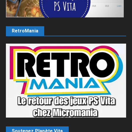
RetroMania
Soutenez Planète Vita