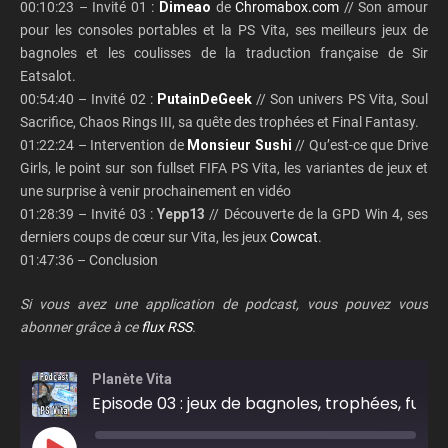
00:10:23 – Invité 01 :
Dimeao
de
Chromabox.com
// Son amour
pour les consoles portables et la PS Vita, ses meilleurs jeux de
bagnoles et les coulisses de la traduction française de Sir
Eatsalot.
00:54:40 – Invité 02 :
PutainDeGeek
// Son univers PS Vita, Soul
Sacrifice, Chaos Rings III, sa quête des trophées et Final Fantasy.
01:22:24 – Intervention de
Monsieur Sushi
// Qu’est-ce que Drive
Girls, le point sur son fullset FIFA PS Vita, les variantes de jeux et
une surprise à venir prochainement en vidéo
01:28:39 – Invité 03 :
Yepp13
// Découverte de la GPD Win 4, ses
derniers coups de cœur sur Vita, les jeux
Cowcat
.
01:47:36 – Conclusion
Si vous avez une application de podcast, vous pouvez vous
abonner grâce à ce
flux RSS
.
Planète Vita
Episode 03 : jeux de bagnoles, trophées, fullset FIFA et découverte de la GPD Win 4