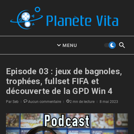
Aller au contenu
MENU
Episode 03 : jeux de bagnoles,
trophées, fullset FIFA et
découverte de la GPD Win 4
Par
Seb
Aucun commentaire
2 mn de lecture
8 mai 2023