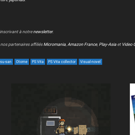
 inscrivant à notre
newsletter
.
nos partenaires affiliés
Micromania
,
Amazon France
,
Play-Asia
et
Video 
su-san
Otome
PS Vita
PS Vita collector
Visual-novel