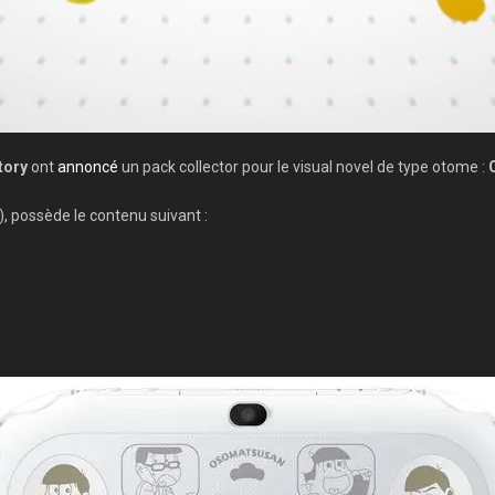
tory
ont
annoncé
un pack collector pour le visual novel de type otome :
), possède le contenu suivant :