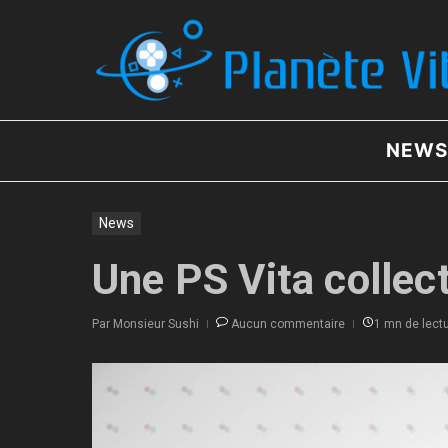
Aller au contenu
NEWS
News
Une PS Vita collec
Par
Monsieur Sushi
Aucun commentaire
1 mn de lect