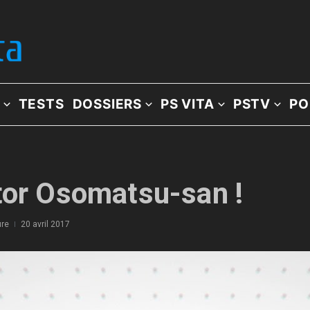
TESTS
DOSSIERS
PS VITA
PSTV
PO
tor Osomatsu-san !
ure
20 avril 2017