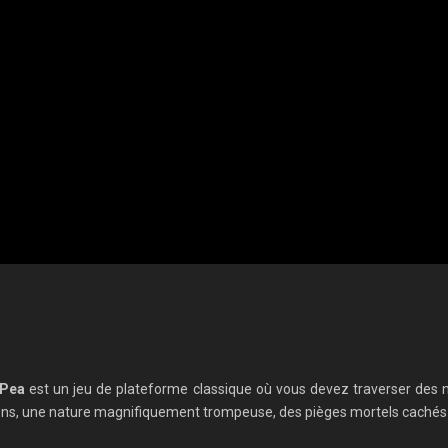
Pea
est un jeu de plateforme classique où vous devez traverser des ni
donjons, une nature magnifiquement trompeuse, des pièges mortels caché