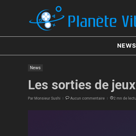
Aller au contenu
NEWS
News
Les sorties de jeu
Par
Monsieur Sushi
Aucun commentaire
2 mn de lect