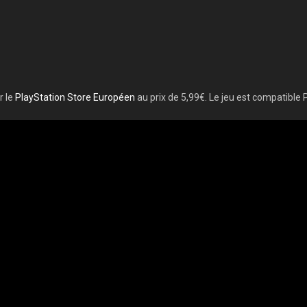
r le
PlayStation Store Européen
au prix de 5,99€. Le jeu est compatible 