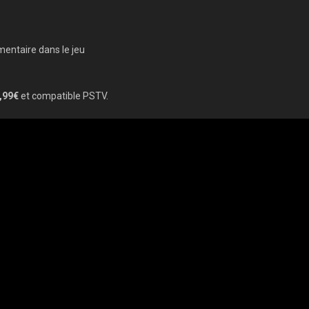
entaire dans le jeu
,99€
et compatible PSTV.