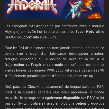
Les espagnols d’Abylight (à ne pas confondre avec la marque
Abystyle) ont révélé hier la date de sortie de
Super Hydorah
, le
SHMUP de
Locomalito
sur PS Vita.
Pour les 3/4 de la planète qui n’ont jamais entendu parler de ce
bonhomme, il s’agit d’un talentueux développeur amateur
d’origine espagnole qui a décidé de dévouer sa vie à la
(re)
création de l’expérience arcade
procurée par ces bonnes
vieilles bornes des années 1990. Et qui dit arcade des années 90
dit également pantalon pattes d’eph’, et euh, shoot’em up.
Déjà paru sur Xbox One, et annoncé de longue date sur PS4,
c’est à la surprise générale que nous apprenons la bonne
nouvelle : le portage sera
également disponible sur PS Vita
(et
pas sur Switch, tralalère), avec en plus une
option cross-buy
(qui permet donc avec un seul achat de bénéficier à la fois des