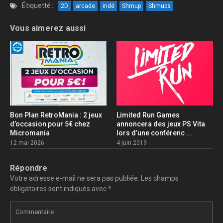
Étiquetté :
2D
arcade
indé
Shmup
Shmups
Vous aimerez aussi
Bon Plan RetroMania : 2 jeux
Limited Run Games
d’occasion pour 5€ chez
annoncera des jeux PS Vita
Micromania
lors d’une conférenc ...
12 mai 2026
4 juin 2019
Répondre
Votre adresse e-mail ne sera pas publiée.
Les champs
obligatoires sont indiqués avec
*