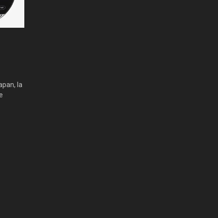
apan, la
e