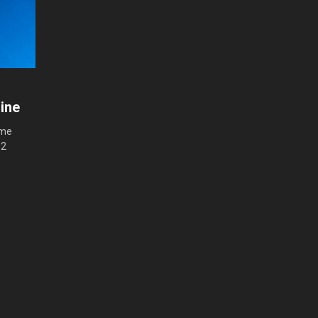
aine
ème
12