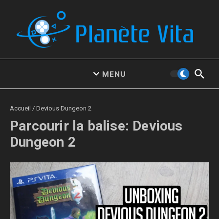
Aller au contenu
MENU
Accueil
/
Devious Dungeon 2
Parcourir la balise: Devious
Dungeon 2