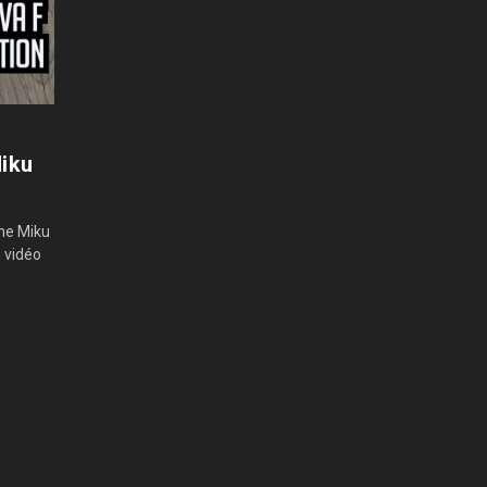
Miku
une Miku
n vidéo