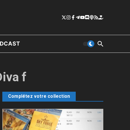
DCAST
iva f
Complétez votre collection