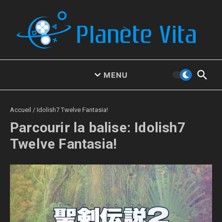
Aller au contenu
MENU
Accueil
/
Idolish7 Twelve Fantasia!
Parcourir la balise: Idolish7
Twelve Fantasia!