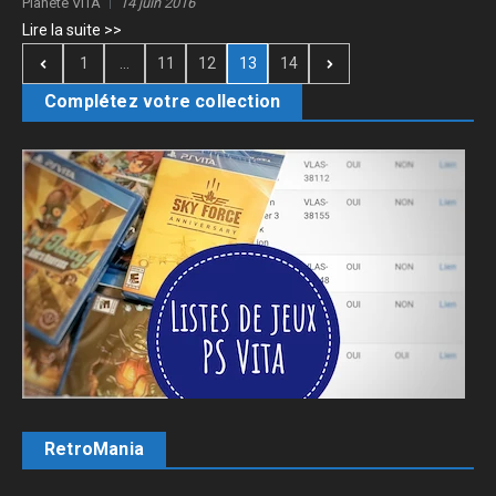
Planète VITA
14 juin 2016
Lire la suite >>
1
...
11
12
13
14
Complétez votre collection
RetroMania