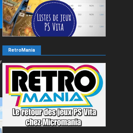
RetroMania
y