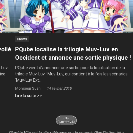
News
voilé
PQube localise la trilogie Muv-Luv en
Occident et annonce une sortie physique !
-Luv.
PQube vient d’annoncer une sortie pour la localisation de la
ice
trilogie Muv-Luv ! Muv-Luv, qui contient à la fois les scénarios
‘Muv-Luv Ext...
Monsieur Sushi
14 février 2018
Lire la suite >>
Planète Vita est le site référence sur la console PlayStation Vita.