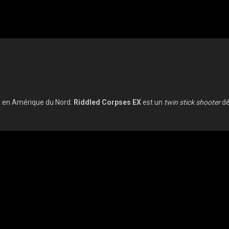
 et en Amérique du Nord.
Riddled Corpses EX
est un
twin stick shooter
dé