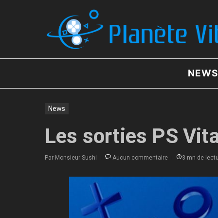
Aller au contenu
NEWS
News
Les sorties PS Vit
Par
Monsieur Sushi
Aucun commentaire
3 mn de lect