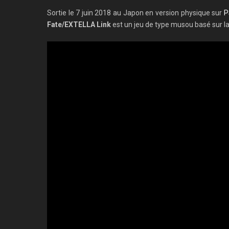
Sortie le 7 juin 2018 au Japon en version physique sur
P
Fate/EXTELLA Link
est un jeu de type musou basé sur 