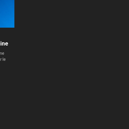
aine
ème
r le