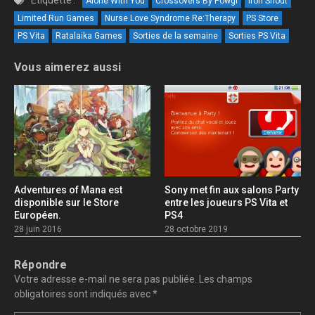
Étiquetté :
Alone With You
Crossovers By Powgi
Iron Snout
Limited Run Games
Nurse Love Syndrome Re:Therapy
PS Store
PS Vita
Ratalaika Games
Sorties de la semaine
Sorties PS Vita
Vous aimerez aussi
Adventures of Mana est
Sony met fin aux salons Party
disponible sur le Store
entre les joueurs PS Vita et
Européen.
PS4
28 juin 2016
28 octobre 2019
Répondre
Votre adresse e-mail ne sera pas publiée.
Les champs
obligatoires sont indiqués avec
*