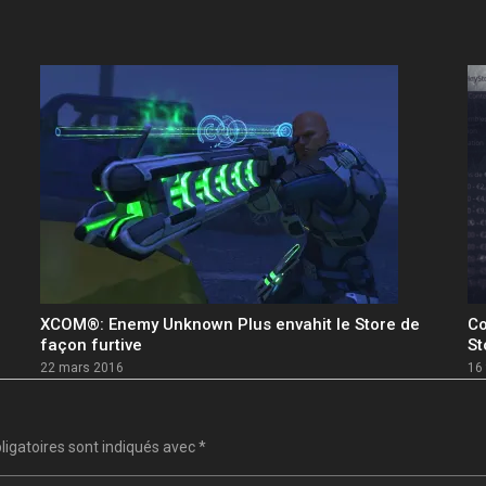
XCOM®: Enemy Unknown Plus envahit le Store de
Co
façon furtive
St
22 mars 2016
16 
igatoires sont indiqués avec
*