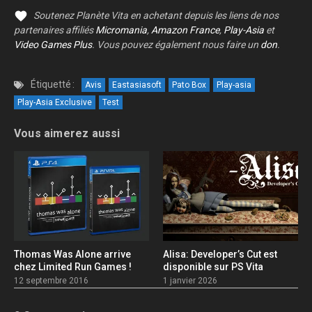
Soutenez Planète Vita en achetant depuis les liens de nos
partenaires affiliés
Micromania
,
Amazon France
,
Play-Asia
et
Video Games Plus
. Vous pouvez également nous faire un
don
.
Étiquetté :
Avis
Eastasiasoft
Pato Box
Play-asia
Play-Asia Exclusive
Test
Vous aimerez aussi
Thomas Was Alone arrive
Alisa: Developer’s Cut est
chez Limited Run Games !
disponible sur PS Vita
12 septembre 2016
1 janvier 2026