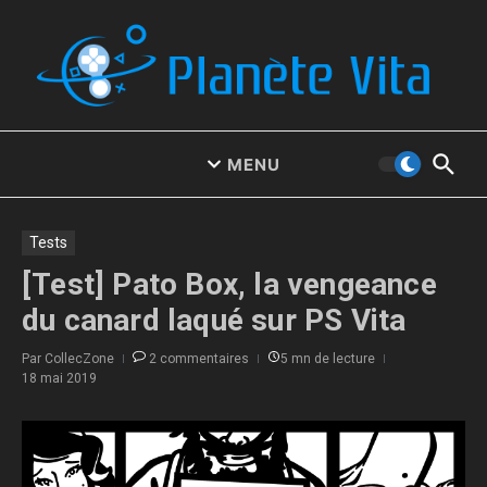
Aller au contenu
MENU
Tests
[Test] Pato Box, la vengeance
du canard laqué sur PS Vita
Par
CollecZone
2 commentaires
5 mn de lecture
18 mai 2019