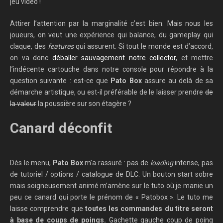
jeu vidéo !
Attirer l’attention par la marginalité c’est bien. Mais nous les
joueurs, on veut une expérience qui balance, du gameplay qui
claque, des
features
qui assurent. Si tout le monde est d’accord,
on va donc
déballer sauvagement notre collector
, et mettre
l’indécente cartouche dans notre console pour répondre à la
question suivante : est-ce que
Pato Box
assure au delà de sa
démarche artistique, ou est-il préférable de le laisser prendre
de
la valeur
la poussière sur son étagère ?
Canard déconfit
Dès le menu,
Pato Box
m’a rassuré : pas de
loading
intense, pas
de tutoriel / options / catalogue de DLC. Un bouton start sobre
mais soigneusement animé m’amène sur le tuto où je manie un
peu ce canard qui porte le prénom de « Patobox ». Le tuto me
laisse comprendre que
toutes les commandes du titre seront
à base de coups de poings.
Gachette gauche coup de poing