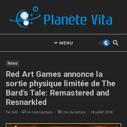
Aller au contenu
MENU
News
Red Art Games annonce la
sortie physique limitée de The
Bard’s Tale: Remastered and
Resnarkled
Par
Seb
Un commentaire
2 mn de lecture
18 juillet 2018