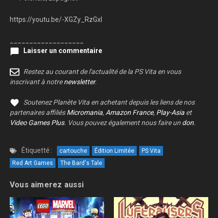
https://youtu.be/-XGZy_RzGxI
___________________
Laisser un commentaire
Restez au courant de l'actualité de la PS Vita en vous
inscrivant à notre
newsletter
.
Soutenez Planète Vita en achetant depuis les liens de nos
partenaires affiliés
Micromania
,
Amazon France
,
Play-Asia
et
Video Games Plus
. Vous pouvez également nous faire un
don
.
Étiquetté :
cartouche
Édition Limitée
PS Vita
Red Art Games
The Bard's Tale
Vous aimerez aussi