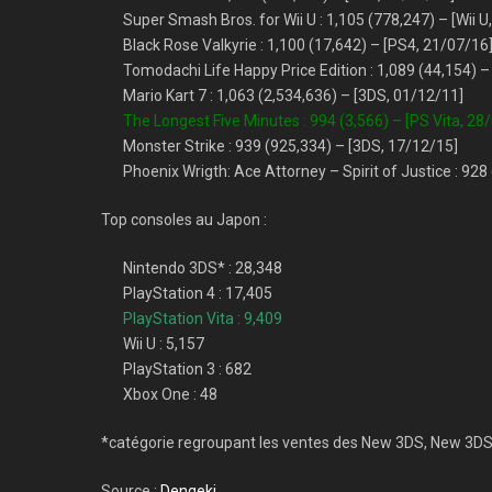
Super Smash Bros. for Wii U : 1,105 (778,247) – [Wii U
Black Rose Valkyrie : 1,100 (17,642) – [PS4, 21/07/16
Tomodachi Life Happy Price Edition : 1,089 (44,154) –
Mario Kart 7 : 1,063 (2,534,636) – [3DS, 01/12/11]
The Longest Five Minutes : 994 (3,566) – [PS Vita, 28
Monster Strike : 939 (925,334) – [3DS, 17/12/15]
Phoenix Wrigth: Ace Attorney – Spirit of Justice : 92
Top consoles au Japon :
Nintendo 3DS* : 28,348
PlayStation 4 : 17,405
PlayStation Vita : 9,409
Wii U : 5,157
PlayStation 3 : 682
Xbox One : 48
*catégorie regroupant les ventes des New 3DS, New 3DS 
Source :
Dengeki