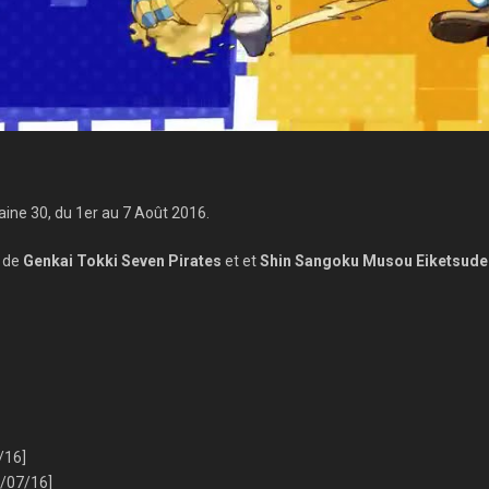
aine 30, du 1er au 7 Août 2016.
s de
Genkai Tokki Seven Pirates
et et
Shin Sangoku Musou Eiketsude
/16]
6/07/16]