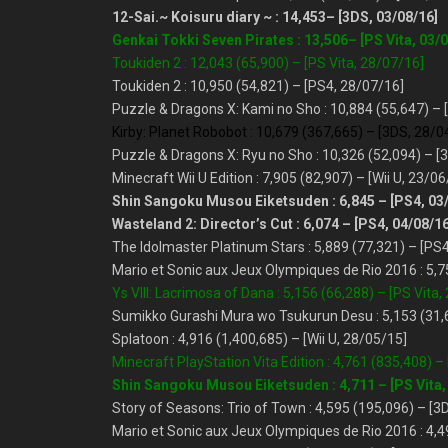
12-Sai.~ Koisuru diary ~ : 14,453– [3DS, 03/08/16]
Genkai Tokki Seven Pirates : 13,506– [PS Vita, 03/
Toukiden 2 : 12,043 (65,900) –
[PS Vita, 28/07/16]
Toukiden 2 : 10,950 (54,821) – [PS4, 28/07/16]
Puzzle & Dragons X: Kami no Sho : 10,884 (55,647) – 
Kirby: Planet Robobot : 10,679 (367,665) – [3DS, 28/0
Puzzle & Dragons X: Ryu no Sho : 10,326 (52,094) – [
Minecraft Wii U Edition : 7,905 (82,907) – [Wii U, 23/06
Shin Sangoku Musou Eiketsuden : 6,845 – [PS4, 03
Wasteland 2: Director’s Cut : 6,074 – [PS4, 04/08/16
The Idolmaster Platinum Stars : 5,889 (77,321) – [PS
Mario et Sonic aux Jeux Olympiques de Rio 2016 : 5,75
Ys VIII: Lacrimosa of Dana : 5,156 (66,288) – [PS Vita,
Sumikko Gurashi Mura wo Tsukurun Desu : 5,153 (31,
Splatoon : 4,916 (1,400,685) – [Wii U, 28/05/15]
Minecraft PlayStation Vita Edition : 4,761 (835,408) –
Shin Sangoku Musou Eiketsuden : 4,711 – [PS Vita,
Story of Seasons: Trio of Town : 4,595 (195,096) – [3
Mario et Sonic aux Jeux Olympiques de Rio 2016 : 4,4