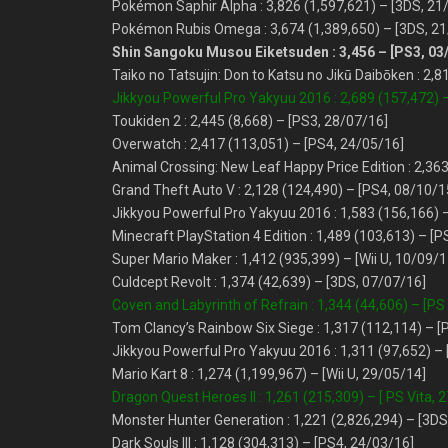
Pokémon Saphir Alpha : 3,826 (1,597,621) – [3DS, 21
Pokémon Rubis Omega : 3,674 (1,389,650) – [3DS, 21
Shin Sangoku Musou Eiketsuden : 3,456 – [PS3, 03
Taiko no Tatsujin: Don to Katsu no Jikū Daibōken : 2,
Jikkyou Powerful Pro Yakyuu 2016 : 2,689 (157,472) –
Toukiden 2 : 2,445 (8,668) – [PS3, 28/07/16]
Overwatch : 2,417 (113,051) – [PS4, 24/05/16]
Animal Crossing: New Leaf Happy Price Edition : 2,36
Grand Theft Auto V : 2,128 (124,490) – [PS4, 08/10/1
Jikkyou Powerful Pro Yakyuu 2016 : 1,583 (156,166) 
Minecraft PlayStation 4 Edition : 1,489 (103,613) – [
Super Mario Maker : 1,412 (935,399) – [Wii U, 10/09/1
Culdcept Revolt : 1,374 (42,639) – [3DS, 07/07/16]
Coven and Labyrinth of Refrain : 1,344 (44,606) – [PS
Tom Clancy’s Rainbow Six Siege : 1,317 (112,114) – [
Jikkyou Powerful Pro Yakyuu 2016 : 1,311 (97,652) –
Mario Kart 8 : 1,274 (1,199,967) – [Wii U, 29/05/14]
Dragon Quest Heroes II : 1,261 (215,309) – [ PS Vita, 
Monster Hunter Generation : 1,221 (2,826,294) – [3DS
Dark Souls III : 1,128 (304,313) – [PS4, 24/03/16]