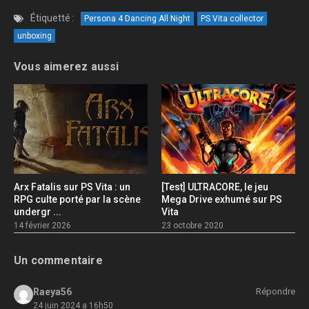
Étiquetté :
Persona 4 Dancing All Night
PS Vita collector
unboxing
Vous aimerez aussi
Arx Fatalis sur PS Vita : un
[Test] ULTRACORE, le jeu
RPG culte porté par la scène
Mega Drive exhumé sur PS
undergr ...
Vita
14 février 2026
23 octobre 2020
Un commentaire
Raeya56
Répondre
24 juin 2024 a 16h50