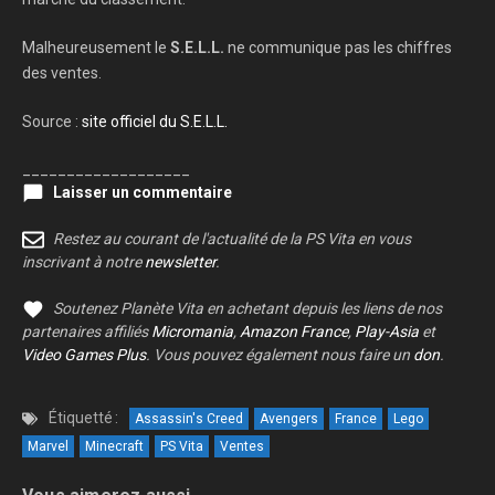
Malheureusement le
S.E.L.L.
ne communique pas les chiffres
des ventes.
Source :
site officiel du S.E.L.L.
___________________
Laisser un commentaire
Restez au courant de l'actualité de la PS Vita en vous
inscrivant à notre
newsletter
.
Soutenez Planète Vita en achetant depuis les liens de nos
partenaires affiliés
Micromania
,
Amazon France
,
Play-Asia
et
Video Games Plus
. Vous pouvez également nous faire un
don
.
Étiquetté :
Assassin's Creed
Avengers
France
Lego
Marvel
Minecraft
PS Vita
Ventes