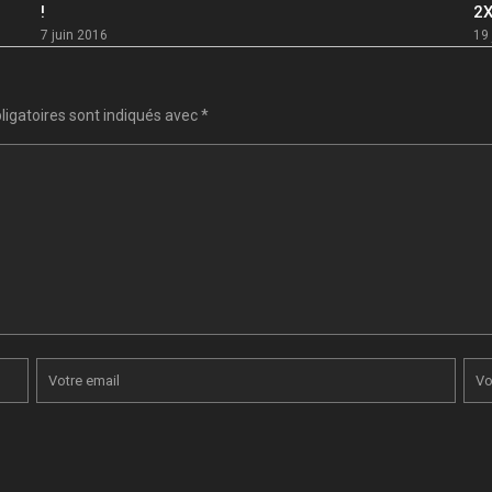
!
2X
7 juin 2016
19 
igatoires sont indiqués avec
*