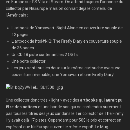
en Europe sur PS Vita et Steam. On attend toujours l’annonce du
collector par NisEurope mais on connait déjà le contenu de
l’Américain :
L’artbook de Yomawari : Night Alone en couverture souple de
12 pages
L’artbook de htol#NiQ: The Firefly Diary en couverture souple
de 36 pages
Un CD 18 piste contenant les 2 OSTs
Une boite collector
Les jeux sont tout les deux sur la même cartouche avec une
couverture réversible, une Yomawari et une Firefly Diary!
Une collector donc très « light » avec des
artbooks qui aurait pu
être des notices
et une bande son qui ne contiendra surement
pas tous les titres des jeux car dans le 1er collector de The Firefly
il y avait déjà 17 pistes. Cependant pour 50$ le prix et correct en
espérant que NisEurope suivent le même esprit! Le Mug-