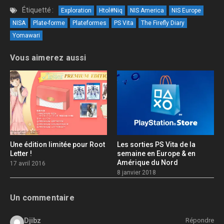
Étiquetté :
Exploration
Htol#Niq
NIS America
NIS Europe
NISA
Plate-forme
Plateformes
PS Vita
The Firefly Diary
Yomawari
Vous aimerez aussi
Une édition limitée pour Root
Les sorties PS Vita de la
Letter !
semaine en Europe & en
Amérique du Nord
17 avril 2016
8 janvier 2018
Un commentaire
Djibz
Répondre