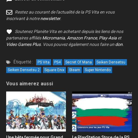
Restez au courant de l'actualité de la PS Vita en vous
inscrivant à notre
newsletter
.
Soutenez Planète Vita en achetant depuis les liens de nos
partenaires affiliés
Micromania
,
Amazon France
,
Play-Asia
et
Video Games Plus
. Vous pouvez également nous faire un
don
.
Étiquetté :
PS Vita
PS4
Secret Of Mana
Seiken Densetsu
Seiken Densetsu 2
Square Enix
Steam
Super Nintendo
Vous aimerez aussi
Une bêta fermée pour Grand
Le PlayStation Store de la PS