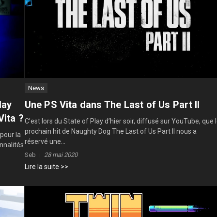
News
lay
Une PS Vita dans The Last of Us Part II
Vita ?
C’est lors du State of Play d’hier soir, diffusé sur YouTube, que 
prochain hit de Naughty Dog The Last of Us Part II nous a
 pour la
réservé une...
nnalités
Seb
28 mai 2020
Lire la suite >>